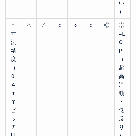
い
）
“
△
△
○
○
○
◎
◎
寸
=L
法
C
精
P
度
（
（
超
0.
高
4
流
m
動
m
・
ピ
低
ッ
反
チ
り
以
）