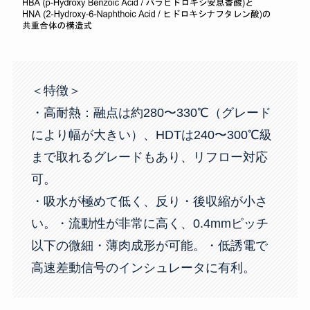
＜特徴＞
・高耐熱：融点は約280〜330℃（グレード
により幅が大きい）、HDTは240〜300℃級
まで取れるグレードもあり、リフロー対応
可。
・吸水が極めて低く、反り・後収縮が小さ
い。・流動性が非常に高く、0.4mmピッチ
以下の微細・薄肉成形が可能。・低誘電で
高速差動信号のインシュレータに有利。