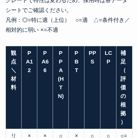
グレードで特性は変わるため、採用時は各データ
シートでご確認ください。
凡例：◎=特に適（上位） ○=適 △=条件付き／
相対的に弱い ×=不適
観
P
P
P
P
PP
LC
補
点
A1
A6
P
B
S
P
足
＼
2
6
A
T
（
材
(H
評
料
T
価
N)
の
根
拠
）
リ
×
×
○
×
○
○
○=