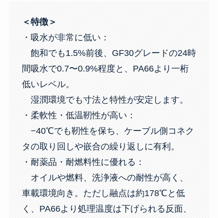
＜特徴＞
・吸水が非常に低い：
飽和でも1.5%前後、GF30グレードの24時
間吸水で0.7〜0.9%程度と、PA66より一桁
低いレベル。
湿潤環境でも寸法と特性が安定します。
・柔軟性・低温靭性が高い：
−40℃でも靭性を保ち、ケーブル側コネク
タの取り回しや嵌合の繰り返しに有利。
・耐薬品・耐燃料性に優れる：
オイルや燃料、洗浄液への耐性が高く、
車載環境向き。ただし融点は約178℃と低
く、PA66より処理温度は下げられる反面、