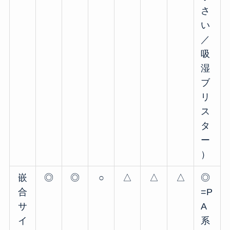
さ
い
／
吸
湿
ブ
リ
ス
タ
ー
）
嵌
◎
◎
○
△
△
△
◎
合
=P
サ
A
イ
系