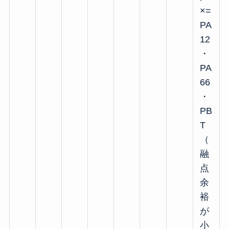
×=
PA
12
・
PA
66
・
PB
T
（
融
点
余
裕
が
小