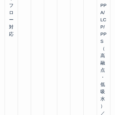
フ
PP
ロ
A/
ー
LC
対
P/
応
PP
S
（
高
融
点
・
低
吸
水
）
／