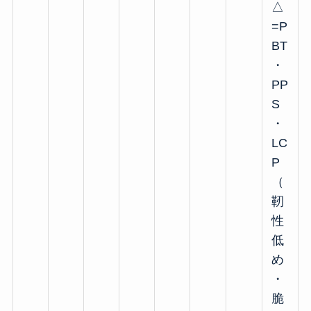
△
=P
BT
・
PP
S
・
LC
P
（
靭
性
低
め
・
脆