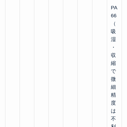
PA
66
（
吸
湿
・
収
縮
で
微
細
精
度
は
不
利