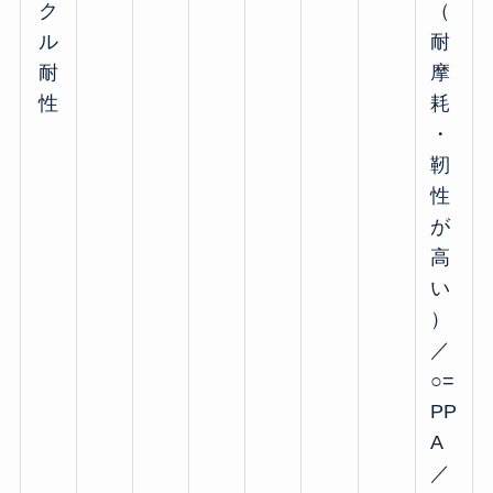
ク
（
ル
耐
耐
摩
性
耗
・
靭
性
が
高
い
）
／
○=
PP
A
／