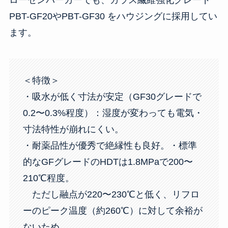
PBT-GF20やPBT-GF30 をハウジングに採用してい
ます。
＜特徴＞
・吸水が低く寸法が安定（GF30グレードで
0.2〜0.3%程度）：湿度が変わっても電気・
寸法特性が崩れにくい。
・耐薬品性が優秀で絶縁性も良好。 ・標準
的なGFグレードのHDTは1.8MPaで200〜
210℃程度。
ただし融点が220〜230℃と低く、リフロ
ーのピーク温度（約260℃）に対して余裕が
ないため、