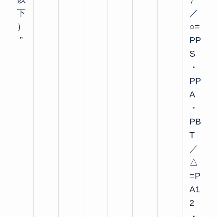
下
／
）
○=
”
PP
S
・
PP
A
・
PB
T
／
△
=P
A1
2
・