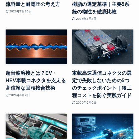
流容量と耐電圧の考え方
樹脂の選定基準｜主要5系
統の物性を徹底比較
2026年7月30日
2026年7月3日
超音波溶接とは？EV・
車載高速通信コネクタの選
HEV車載コネクタを支える
定で失敗しないための5つ
高信頼な固相接合技術
のチェックポイント｜後工
程コストを防ぐ実践ガイド
2026年6月9日
2026年6月9日