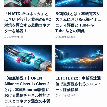
「H-MTDe®コネクタ」と
BCI試験とは：車載電装シ
は？UTP設計と将来のEMC
ステムにおける伝導イミュ
対策を両立する差動コネク
ニティ評価と Tube-in-
ターを解説！
Tube 法との関係
2026年5月7日
2026年1月28日
【徹底解説！】OPEN
ELTCTLとは：車載高速通
Alliance Class 1 / Class 2
信で重要視されるクロスト
とは : 車載Ethernet設計に
ーク評価指標
おける通信チャネル性能ク
2026年1月28日
ラスとコネクタ選定の本質
2026年1月28日