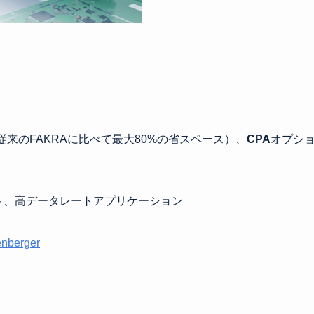
従来のFAKRAに比べて最大80%の省スペース）、
CPA
オプシ
ト、高データレートアプリケーション
nberger