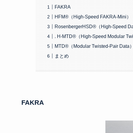
FAKRA
HFM®（High-Speed FAKRA-Mini）
RosenbergerHSD®（High-Speed Da
. H-MTD®（High-Speed Modular Twi
MTD®（Modular Twisted-Pair Data
まとめ
FAKRA